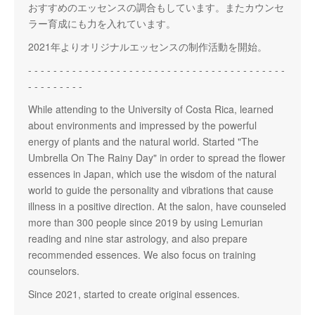
おすすめのエッセンスの調合もしています。またカウンセ
ラー育成にも力を入れています。
2021年よりオリジナルエッセンスの制作活動を開始。
- - - - - - - - - - - - - - - - - - - - - - - - - - - - - - - - - - - - - - - - -
- - - - - - - - -
While attending to the University of Costa Rica, learned
about environments and impressed by the powerful
energy of plants and the natural world. Started "The
Umbrella On The Rainy Day" in order to spread the flower
essences in Japan, which use the wisdom of the natural
world to guide the personality and vibrations that cause
illness in a positive direction. At the salon, have counseled
more than 300 people since 2019 by using Lemurian
reading and nine star astrology, and also prepare
recommended essences. We also focus on training
counselors.
Since 2021, started to create original essences.