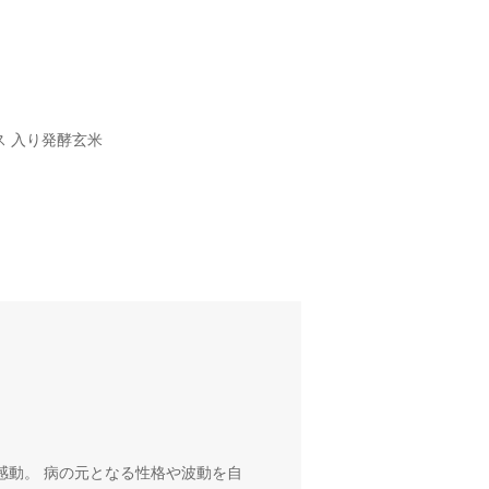
ス 入り発酵玄米
感動。 病の元となる性格や波動を自