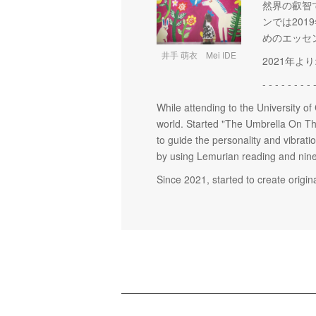
然界の叡智
ンでは20
めのエッセ
井手 萌衣 Mei IDE
2021年
- - - - - - - - 
While attending to the University o
world. Started "The Umbrella On Th
to guide the personality and vibrati
by using Lemurian reading and nine
Since 2021, started to create origin
ショッピングガイド